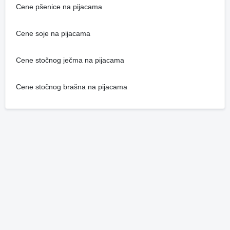
Cene pšenice na pijacama
Cene soje na pijacama
Cene stočnog ječma na pijacama
Cene stočnog brašna na pijacama