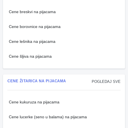
Cene breskvi na pijacama
Cene borovnice na pijacama
Cene lešnika na pijacama
Cene šljiva na pijacama
CENE ŽITARICA NA PIJACAMA
POGLEDAJ SVE
Cene kukuruza na pijacama
Cene lucerke (seno u balama) na pijacama