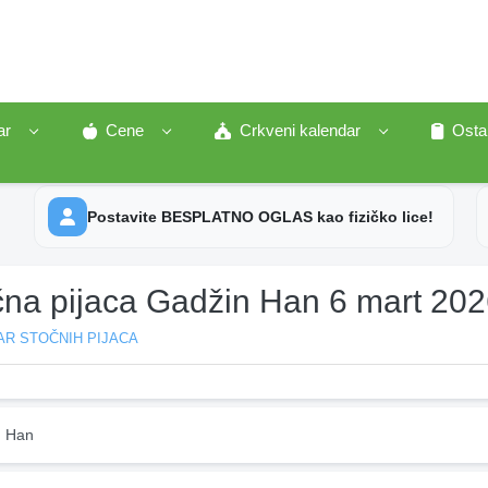
ar
Cene
Crkveni kalendar
Osta
Postavite BESPLATNO OGLAS kao fizičko lice!
čna pijaca Gadžin Han 6 mart 20
AR STOČNIH PIJACA
 Han