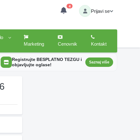
4
Prijavi se
lo
Marketing
Cenovnik
Kontakt
Registrujte BESPLATNO TEZGU i
Saznaj više
objavljujte oglase!
26