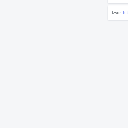
Izvor:
ht