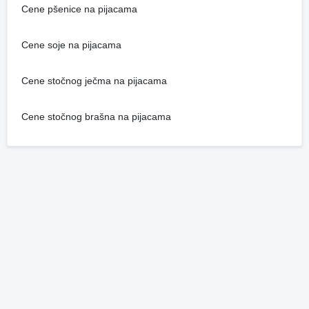
Cene pšenice na pijacama
Cene soje na pijacama
Cene stočnog ječma na pijacama
Cene stočnog brašna na pijacama