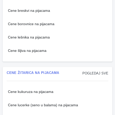
Cene breskvi na pijacama
Cene borovnice na pijacama
Cene lešnika na pijacama
Cene šljiva na pijacama
CENE ŽITARICA NA PIJACAMA
POGLEDAJ SVE
Cene kukuruza na pijacama
Cene lucerke (seno u balama) na pijacama