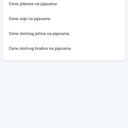
Cene pšenice na pijacama
Cene soje na pijacama
Cene stočnog ječma na pijacama
Cene stočnog brašna na pijacama