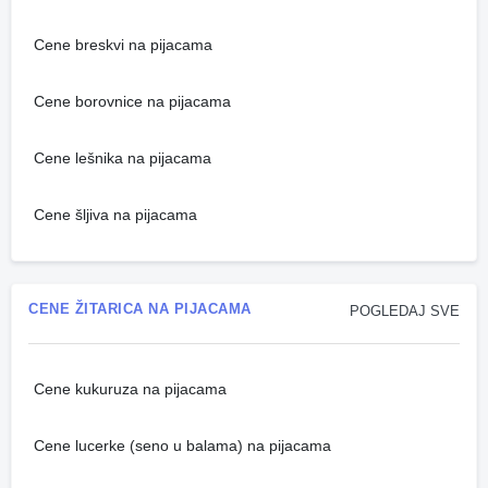
Cene breskvi na pijacama
Cene borovnice na pijacama
Cene lešnika na pijacama
Cene šljiva na pijacama
CENE ŽITARICA NA PIJACAMA
POGLEDAJ SVE
Cene kukuruza na pijacama
Cene lucerke (seno u balama) na pijacama