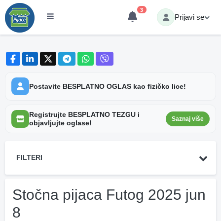
3
Prijavi se
Postavite BESPLATNO OGLAS kao fizičko lice!
Registrujte BESPLATNO TEZGU i
Saznaj više
objavljujte oglase!
FILTERI
Stočna pijaca Futog 2025 jun
8