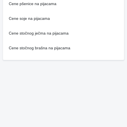
Cene pšenice na pijacama
Cene soje na pijacama
Cene stočnog ječma na pijacama
Cene stočnog brašna na pijacama