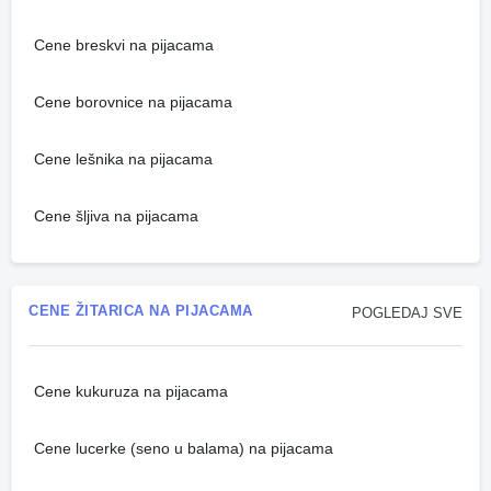
Cene breskvi na pijacama
Cene borovnice na pijacama
Cene lešnika na pijacama
Cene šljiva na pijacama
CENE ŽITARICA NA PIJACAMA
POGLEDAJ SVE
Cene kukuruza na pijacama
Cene lucerke (seno u balama) na pijacama