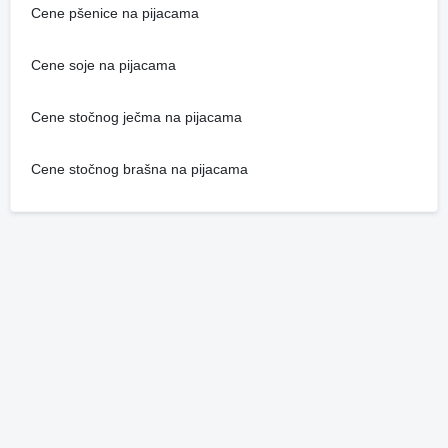
Cene pšenice na pijacama
Cene soje na pijacama
Cene stočnog ječma na pijacama
Cene stočnog brašna na pijacama