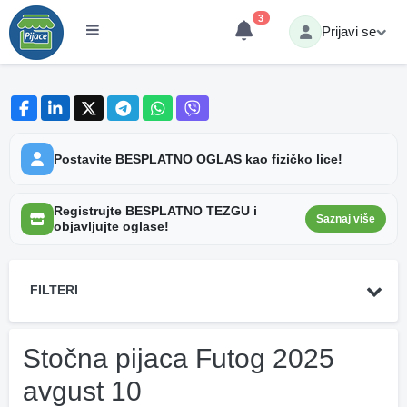
3
Prijavi se
Postavite BESPLATNO OGLAS kao fizičko lice!
Registrujte BESPLATNO TEZGU i
Saznaj više
objavljujte oglase!
FILTERI
Stočna pijaca Futog 2025
avgust 10