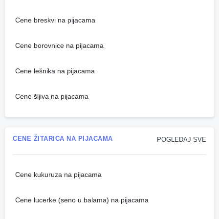
Cene breskvi na pijacama
Cene borovnice na pijacama
Cene lešnika na pijacama
Cene šljiva na pijacama
CENE ŽITARICA NA PIJACAMA
POGLEDAJ SVE
Cene kukuruza na pijacama
Cene lucerke (seno u balama) na pijacama