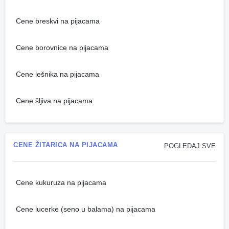
Cene breskvi na pijacama
Cene borovnice na pijacama
Cene lešnika na pijacama
Cene šljiva na pijacama
CENE ŽITARICA NA PIJACAMA
POGLEDAJ SVE
Cene kukuruza na pijacama
Cene lucerke (seno u balama) na pijacama