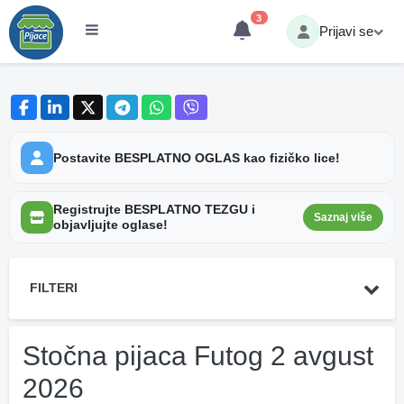
3
Prijavi se
Postavite BESPLATNO OGLAS kao fizičko lice!
Registrujte BESPLATNO TEZGU i
Saznaj više
objavljujte oglase!
FILTERI
Stočna pijaca Futog 2 avgust
2026