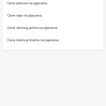
Cene pšenice na pijacama
Cene soje na pijacama
Cene stočnog ječma na pijacama
Cene stočnog brašna na pijacama