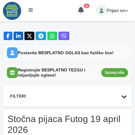
3
Prijavi se
Postavite BESPLATNO OGLAS kao fizičko lice!
Registrujte BESPLATNO TEZGU i
Saznaj više
objavljujte oglase!
FILTERI
Stočna pijaca Futog 19 april
2026