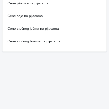
Cene pšenice na pijacama
Cene soje na pijacama
Cene stočnog ječma na pijacama
Cene stočnog brašna na pijacama