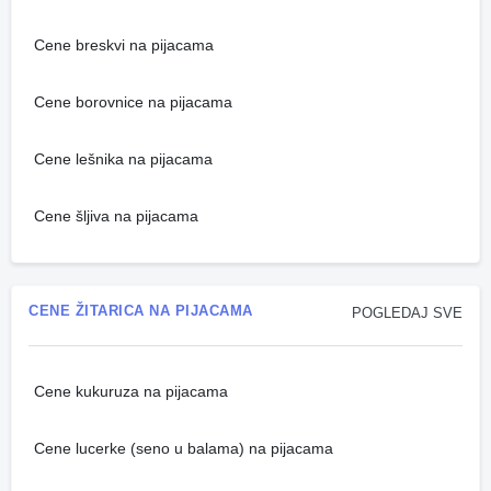
Cene breskvi na pijacama
Cene borovnice na pijacama
Cene lešnika na pijacama
Cene šljiva na pijacama
CENE ŽITARICA NA PIJACAMA
POGLEDAJ SVE
Cene kukuruza na pijacama
Cene lucerke (seno u balama) na pijacama