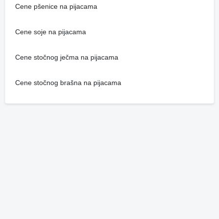
Cene pšenice na pijacama
Cene soje na pijacama
Cene stočnog ječma na pijacama
Cene stočnog brašna na pijacama