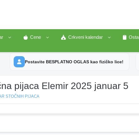
ar
Cene
Crkveni kalendar
Osta
Postavite BESPLATNO OGLAS kao fizičko lice!
na pijaca Elemir 2025 januar 5
AR STOČNIH PIJACA