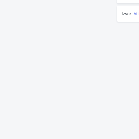
Izvor:
ht