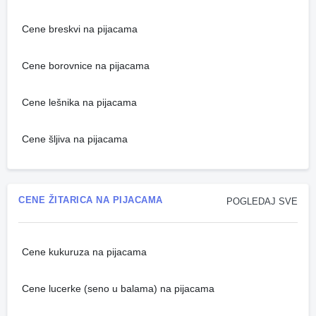
Cene breskvi na pijacama
Cene borovnice na pijacama
Cene lešnika na pijacama
Cene šljiva na pijacama
CENE ŽITARICA NA PIJACAMA
POGLEDAJ SVE
Cene kukuruza na pijacama
Cene lucerke (seno u balama) na pijacama