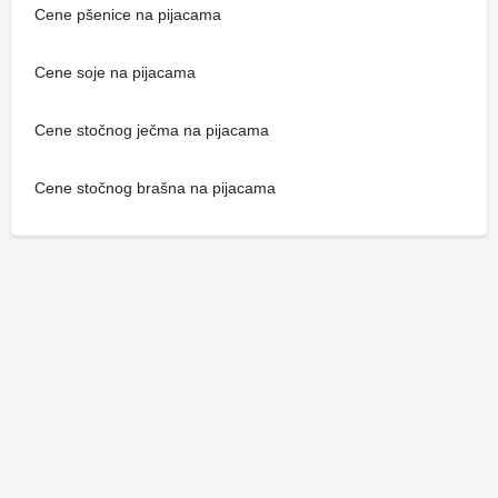
Cene pšenice na pijacama
Cene soje na pijacama
Cene stočnog ječma na pijacama
Cene stočnog brašna na pijacama