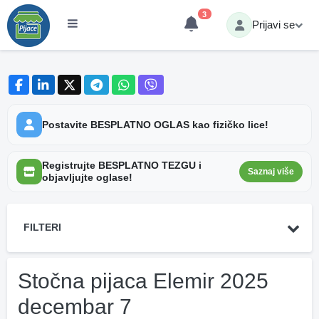
3
Prijavi se
Postavite BESPLATNO OGLAS kao fizičko lice!
Registrujte BESPLATNO TEZGU i
Saznaj više
objavljujte oglase!
FILTERI
Stočna pijaca Elemir 2025
decembar 7