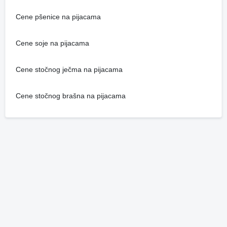
Cene pšenice na pijacama
Cene soje na pijacama
Cene stočnog ječma na pijacama
Cene stočnog brašna na pijacama