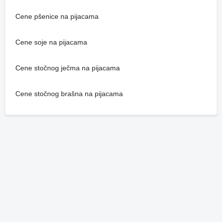
Cene pšenice na pijacama
Cene soje na pijacama
Cene stočnog ječma na pijacama
Cene stočnog brašna na pijacama