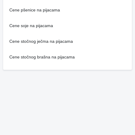
Cene pšenice na pijacama
Cene soje na pijacama
Cene stočnog ječma na pijacama
Cene stočnog brašna na pijacama