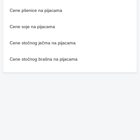
Cene pšenice na pijacama
Cene soje na pijacama
Cene stočnog ječma na pijacama
Cene stočnog brašna na pijacama