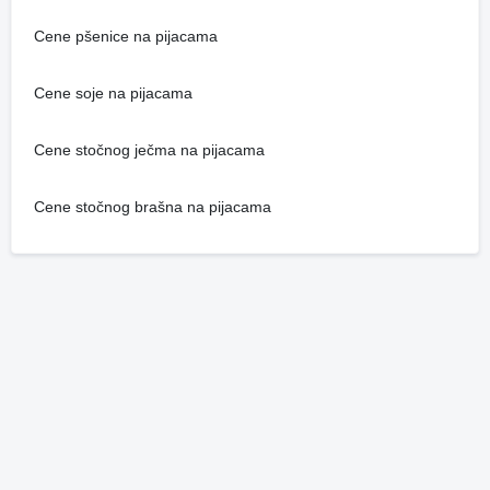
Cene pšenice na pijacama
Cene soje na pijacama
Cene stočnog ječma na pijacama
Cene stočnog brašna na pijacama