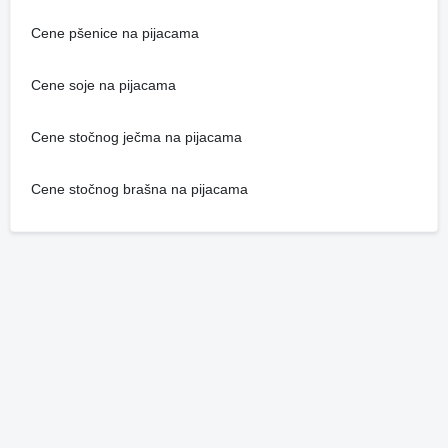
Cene pšenice na pijacama
Cene soje na pijacama
Cene stočnog ječma na pijacama
Cene stočnog brašna na pijacama