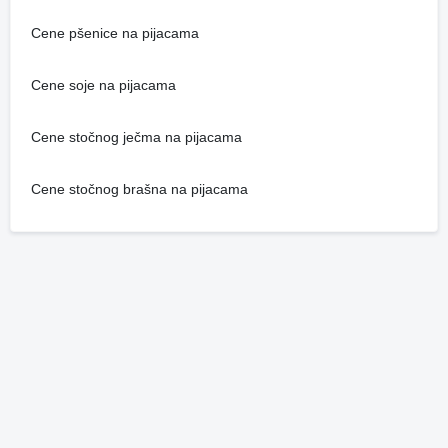
Cene pšenice na pijacama
Cene soje na pijacama
Cene stočnog ječma na pijacama
Cene stočnog brašna na pijacama