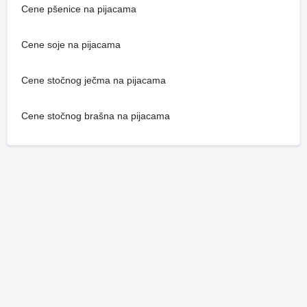
Cene pšenice na pijacama
Cene soje na pijacama
Cene stočnog ječma na pijacama
Cene stočnog brašna na pijacama