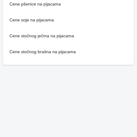
Cene pšenice na pijacama
Cene soje na pijacama
Cene stočnog ječma na pijacama
Cene stočnog brašna na pijacama