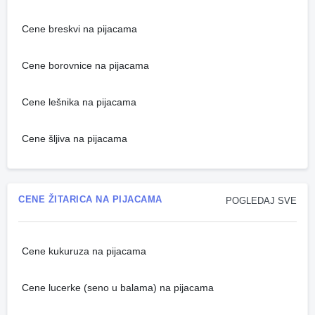
Cene breskvi na pijacama
Cene borovnice na pijacama
Cene lešnika na pijacama
Cene šljiva na pijacama
CENE ŽITARICA NA PIJACAMA
POGLEDAJ SVE
Cene kukuruza na pijacama
Cene lucerke (seno u balama) na pijacama