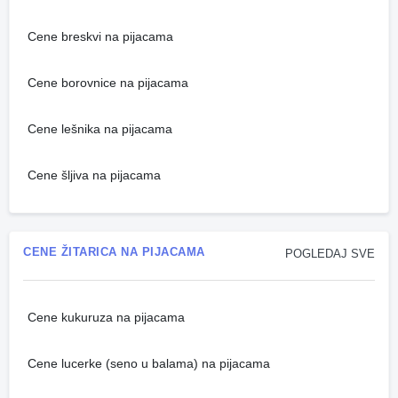
Cene breskvi na pijacama
Cene borovnice na pijacama
Cene lešnika na pijacama
Cene šljiva na pijacama
CENE ŽITARICA NA PIJACAMA
POGLEDAJ SVE
Cene kukuruza na pijacama
Cene lucerke (seno u balama) na pijacama