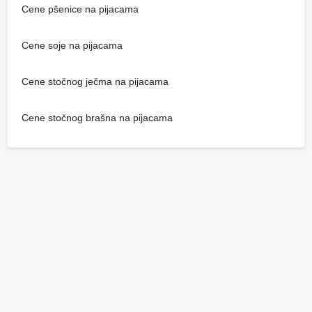
Cene pšenice na pijacama
Cene soje na pijacama
Cene stočnog ječma na pijacama
Cene stočnog brašna na pijacama