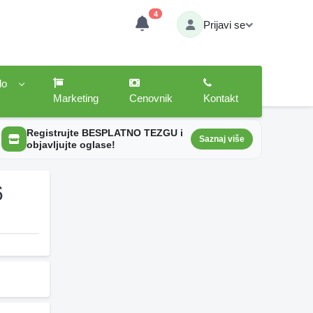
4
Prijavi se
lo
Marketing
Cenovnik
Kontakt
Registrujte BESPLATNO TEZGU i
Saznaj više
objavljujte oglase!
6