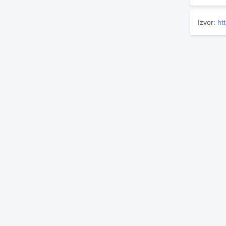
Izvor:
ht