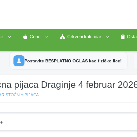
ar
Cene
Crkveni kalendar
Osta
Postavite BESPLATNO OGLAS kao fizičko lice!
na pijaca Draginje 4 februar 202
AR STOČNIH PIJACA
je