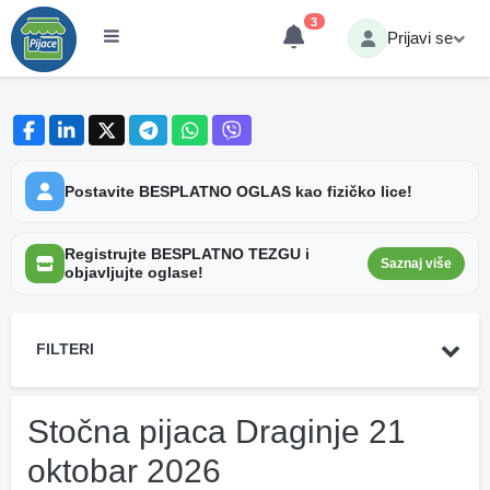
3
Prijavi se
Postavite BESPLATNO OGLAS kao fizičko lice!
Registrujte BESPLATNO TEZGU i
Saznaj više
objavljujte oglase!
FILTERI
Stočna pijaca Draginje 21
oktobar 2026