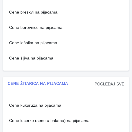
Cene breskvi na pijacama
Cene borovnice na pijacama
Cene lešnika na pijacama
Cene šljiva na pijacama
CENE ŽITARICA NA PIJACAMA
POGLEDAJ SVE
Cene kukuruza na pijacama
Cene lucerke (seno u balama) na pijacama