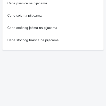
Cene pšenice na pijacama
Cene soje na pijacama
Cene stočnog ječma na pijacama
Cene stočnog brašna na pijacama