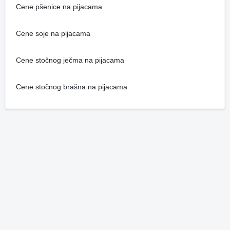
Cene pšenice na pijacama
Cene soje na pijacama
Cene stočnog ječma na pijacama
Cene stočnog brašna na pijacama