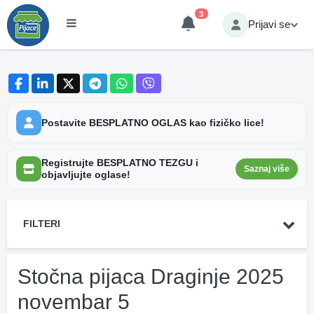
3
Prijavi se
Postavite BESPLATNO OGLAS kao fizičko lice!
Registrujte BESPLATNO TEZGU i
Saznaj više
objavljujte oglase!
FILTERI
Stočna pijaca Draginje 2025
novembar 5