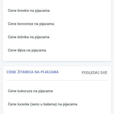
Cene breskvi na pijacama
Cene borovnice na pijacama
Cene lešnika na pijacama
Cene šljiva na pijacama
CENE ŽITARICA NA PIJACAMA
POGLEDAJ SVE
Cene kukuruza na pijacama
Cene lucerke (seno u balama) na pijacama