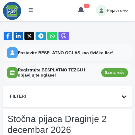
3
Prijavi se
Postavite BESPLATNO OGLAS kao fizičko lice!
Registrujte BESPLATNO TEZGU i
Saznaj više
objavljujte oglase!
FILTERI
Stočna pijaca Draginje 2
decembar 2026