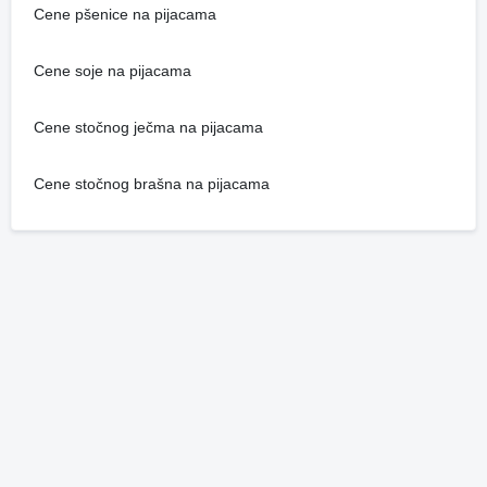
Cene pšenice na pijacama
Cene soje na pijacama
Cene stočnog ječma na pijacama
Cene stočnog brašna na pijacama