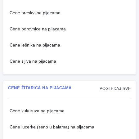
Cene breskvi na pijacama
Cene borovnice na pijacama
Cene lešnika na pijacama
Cene šljiva na pijacama
CENE ŽITARICA NA PIJACAMA
POGLEDAJ SVE
Cene kukuruza na pijacama
Cene lucerke (seno u balama) na pijacama