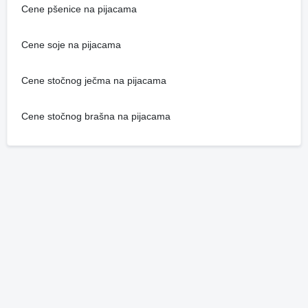
Cene pšenice na pijacama
Cene soje na pijacama
Cene stočnog ječma na pijacama
Cene stočnog brašna na pijacama