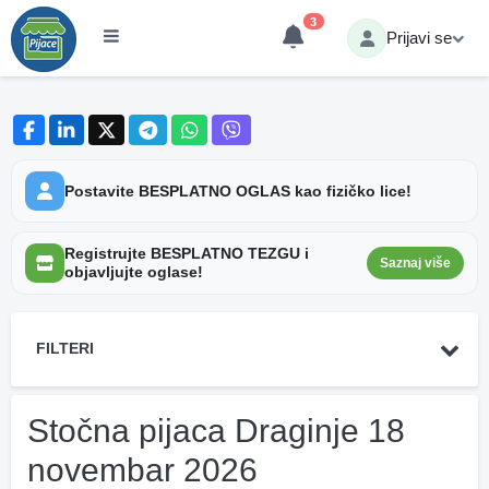
3
Prijavi se
Postavite BESPLATNO OGLAS kao fizičko lice!
Registrujte BESPLATNO TEZGU i
Saznaj više
objavljujte oglase!
FILTERI
Stočna pijaca Draginje 18
novembar 2026