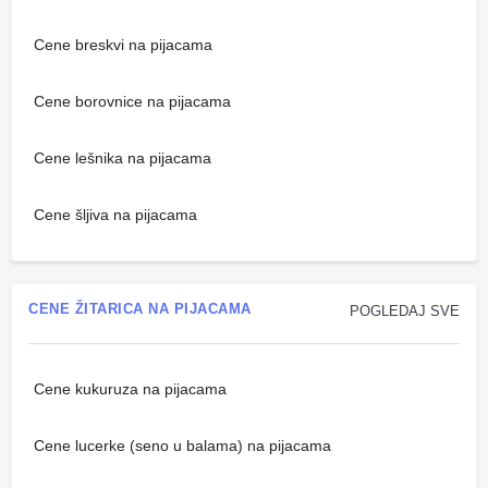
Cene breskvi na pijacama
Cene borovnice na pijacama
Cene lešnika na pijacama
Cene šljiva na pijacama
CENE ŽITARICA NA PIJACAMA
POGLEDAJ SVE
Cene kukuruza na pijacama
Cene lucerke (seno u balama) na pijacama