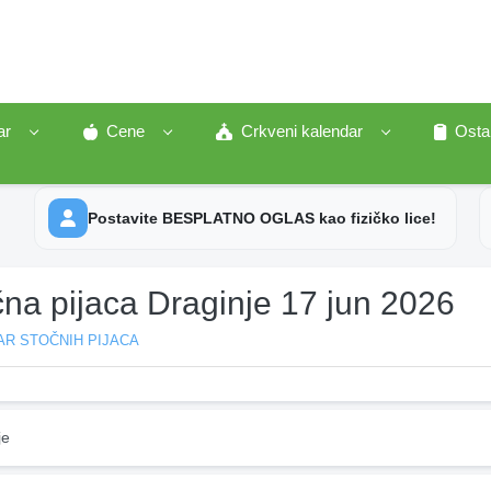
ar
Cene
Crkveni kalendar
Osta
Postavite BESPLATNO OGLAS kao fizičko lice!
na pijaca Draginje 17 jun 2026
AR STOČNIH PIJACA
je