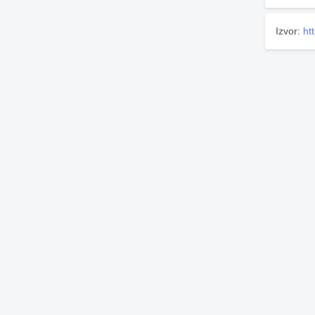
Izvor:
ht