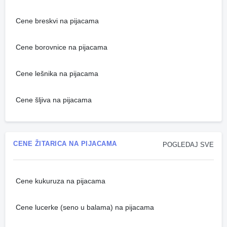
Cene breskvi na pijacama
Cene borovnice na pijacama
Cene lešnika na pijacama
Cene šljiva na pijacama
CENE ŽITARICA NA PIJACAMA
POGLEDAJ SVE
Cene kukuruza na pijacama
Cene lucerke (seno u balama) na pijacama