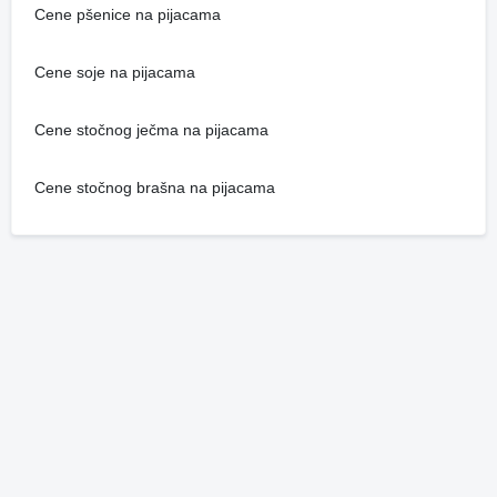
Cene pšenice na pijacama
Cene soje na pijacama
Cene stočnog ječma na pijacama
Cene stočnog brašna na pijacama