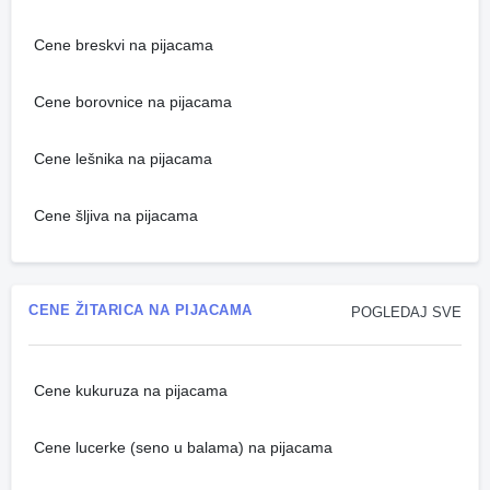
Cene breskvi na pijacama
Cene borovnice na pijacama
Cene lešnika na pijacama
Cene šljiva na pijacama
CENE ŽITARICA NA PIJACAMA
POGLEDAJ SVE
Cene kukuruza na pijacama
Cene lucerke (seno u balama) na pijacama