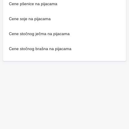
Cene pšenice na pijacama
Cene soje na pijacama
Cene stočnog ječma na pijacama
Cene stočnog brašna na pijacama