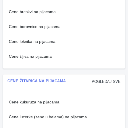
Cene breskvi na pijacama
Cene borovnice na pijacama
Cene lešnika na pijacama
Cene šljiva na pijacama
CENE ŽITARICA NA PIJACAMA
POGLEDAJ SVE
Cene kukuruza na pijacama
Cene lucerke (seno u balama) na pijacama