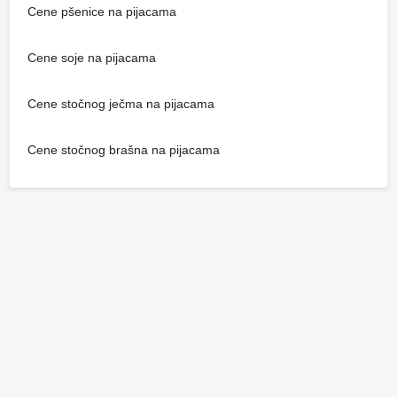
Cene pšenice na pijacama
Cene soje na pijacama
Cene stočnog ječma na pijacama
Cene stočnog brašna na pijacama