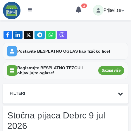
3
Prijavi se
Postavite BESPLATNO OGLAS kao fizičko lice!
Registrujte BESPLATNO TEZGU i
Saznaj više
objavljujte oglase!
FILTERI
Stočna pijaca Debrc 9 jul
2026