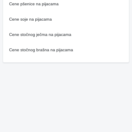
Cene pšenice na pijacama
Cene soje na pijacama
Cene stočnog ječma na pijacama
Cene stočnog brašna na pijacama