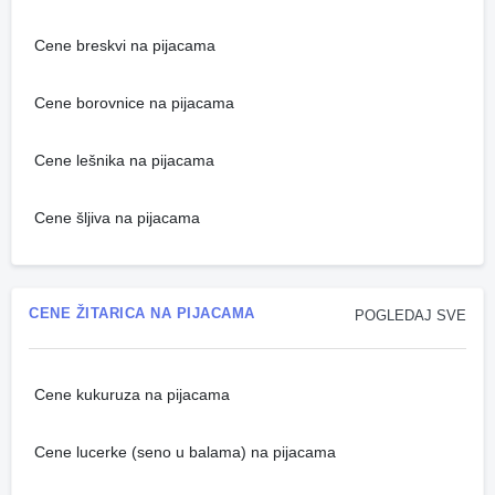
Cene breskvi na pijacama
Cene borovnice na pijacama
Cene lešnika na pijacama
Cene šljiva na pijacama
CENE ŽITARICA NA PIJACAMA
POGLEDAJ SVE
Cene kukuruza na pijacama
Cene lucerke (seno u balama) na pijacama