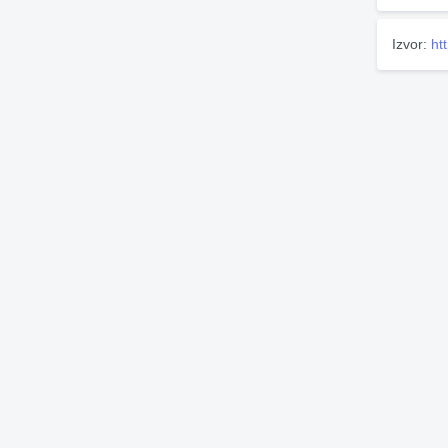
Izvor:
ht