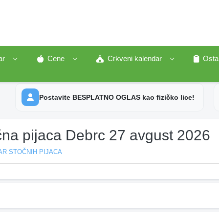
ar
Cene
Crkveni kalendar
Osta
Postavite BESPLATNO OGLAS kao fizičko lice!
čna pijaca Debrc 27 avgust 2026
AR STOČNIH PIJACA