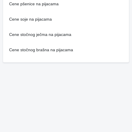
Cene pšenice na pijacama
Cene soje na pijacama
Cene stočnog ječma na pijacama
Cene stočnog brašna na pijacama