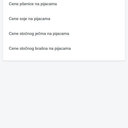
Cene pšenice na pijacama
Cene soje na pijacama
Cene stočnog ječma na pijacama
Cene stočnog brašna na pijacama