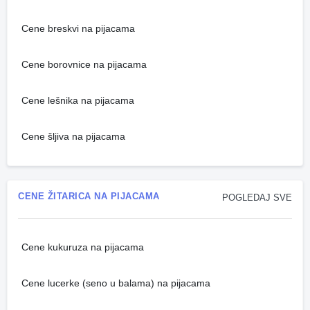
Cene breskvi na pijacama
Cene borovnice na pijacama
Cene lešnika na pijacama
Cene šljiva na pijacama
CENE ŽITARICA NA PIJACAMA
POGLEDAJ SVE
Cene kukuruza na pijacama
Cene lucerke (seno u balama) na pijacama