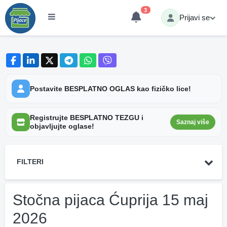
3
Prijavi se
Postavite BESPLATNO OGLAS kao fizičko lice!
Registrujte BESPLATNO TEZGU i
Saznaj više
objavljujte oglase!
FILTERI
Stočna pijaca Ćuprija 15 maj
2026