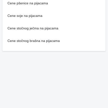
Cene pšenice na pijacama
Cene soje na pijacama
Cene stočnog ječma na pijacama
Cene stočnog brašna na pijacama