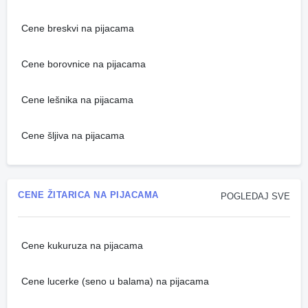
Cene breskvi na pijacama
Cene borovnice na pijacama
Cene lešnika na pijacama
Cene šljiva na pijacama
CENE ŽITARICA NA PIJACAMA
POGLEDAJ SVE
Cene kukuruza na pijacama
Cene lucerke (seno u balama) na pijacama