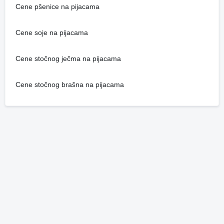
Cene pšenice na pijacama
Cene soje na pijacama
Cene stočnog ječma na pijacama
Cene stočnog brašna na pijacama