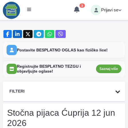
3
Prijavi se
Postavite BESPLATNO OGLAS kao fizičko lice!
Registrujte BESPLATNO TEZGU i
Saznaj više
objavljujte oglase!
FILTERI
Stočna pijaca Ćuprija 12 jun
2026