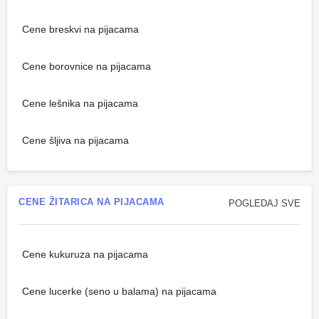
Cene breskvi na pijacama
Cene borovnice na pijacama
Cene lešnika na pijacama
Cene šljiva na pijacama
CENE ŽITARICA NA PIJACAMA
POGLEDAJ SVE
Cene kukuruza na pijacama
Cene lucerke (seno u balama) na pijacama