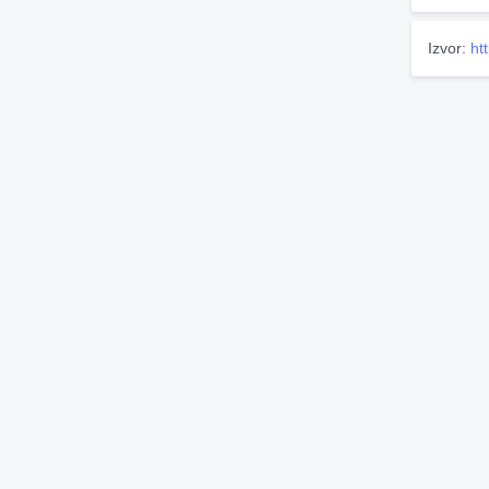
Izvor:
ht