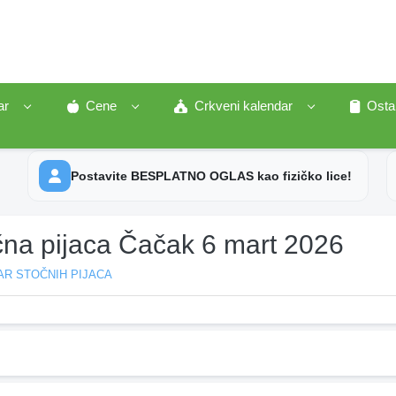
ar
Cene
Crkveni kalendar
Osta
Postavite BESPLATNO OGLAS kao fizičko lice!
čna pijaca Čačak 6 mart 2026
AR STOČNIH PIJACA