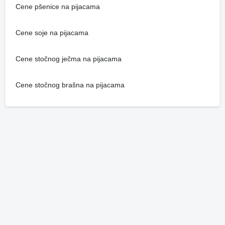
Cene pšenice na pijacama
Cene soje na pijacama
Cene stočnog ječma na pijacama
Cene stočnog brašna na pijacama