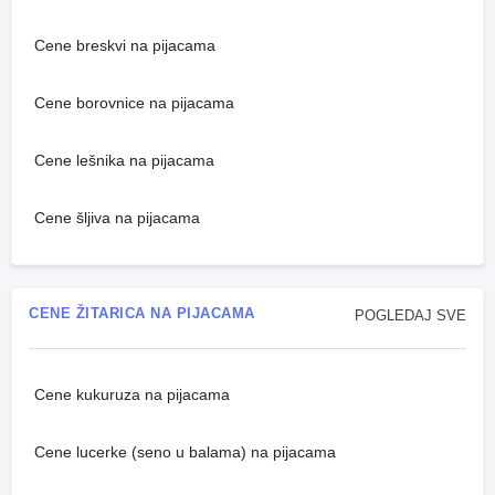
Cene breskvi na pijacama
Cene borovnice na pijacama
Cene lešnika na pijacama
Cene šljiva na pijacama
CENE ŽITARICA NA PIJACAMA
POGLEDAJ SVE
Cene kukuruza na pijacama
Cene lucerke (seno u balama) na pijacama