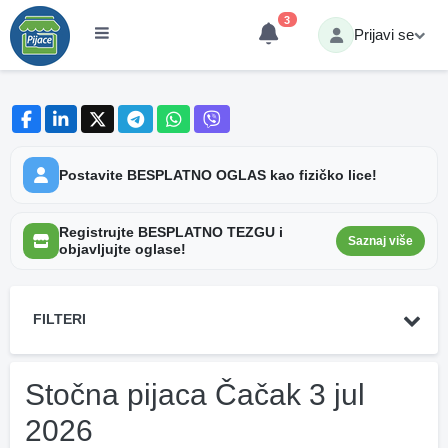
3
Prijavi se
Postavite BESPLATNO OGLAS kao fizičko lice!
Registrujte BESPLATNO TEZGU i
Saznaj više
objavljujte oglase!
FILTERI
Stočna pijaca Čačak 3 jul
2026