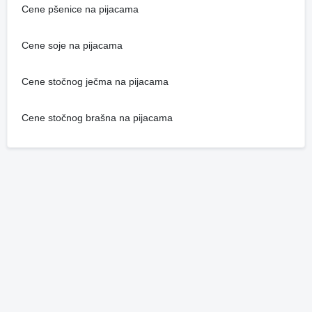
Cene pšenice na pijacama
Cene soje na pijacama
Cene stočnog ječma na pijacama
Cene stočnog brašna na pijacama