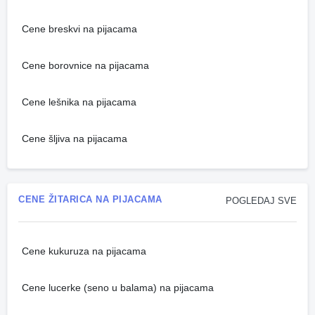
Cene breskvi na pijacama
Cene borovnice na pijacama
Cene lešnika na pijacama
Cene šljiva na pijacama
CENE ŽITARICA NA PIJACAMA
POGLEDAJ SVE
Cene kukuruza na pijacama
Cene lucerke (seno u balama) na pijacama