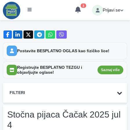
3
Prijavi se
Postavite BESPLATNO OGLAS kao fizičko lice!
Registrujte BESPLATNO TEZGU i
Saznaj više
objavljujte oglase!
FILTERI
Stočna pijaca Čačak 2025 jul
4