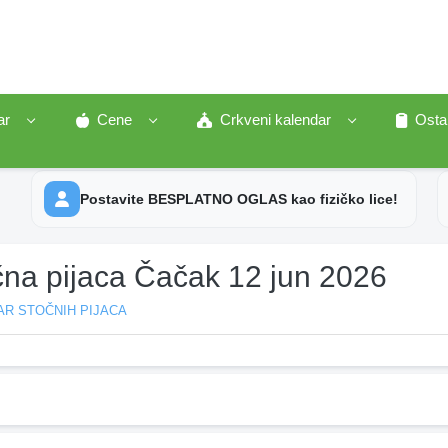
ar
Cene
Crkveni kalendar
Osta
Postavite BESPLATNO OGLAS kao fizičko lice!
čna pijaca Čačak 12 jun 2026
AR STOČNIH PIJACA