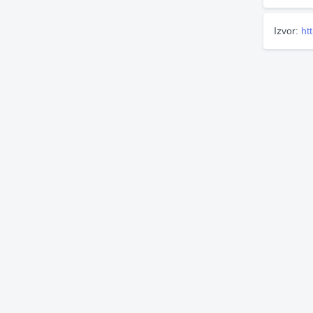
Izvor:
ht