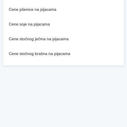
Cene pšenice na pijacama
Cene soje na pijacama
Cene stočnog ječma na pijacama
Cene stočnog brašna na pijacama