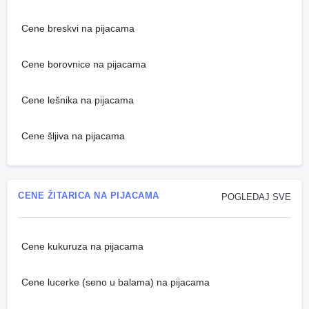
Cene breskvi na pijacama
Cene borovnice na pijacama
Cene lešnika na pijacama
Cene šljiva na pijacama
CENE ŽITARICA NA PIJACAMA
POGLEDAJ SVE
Cene kukuruza na pijacama
Cene lucerke (seno u balama) na pijacama