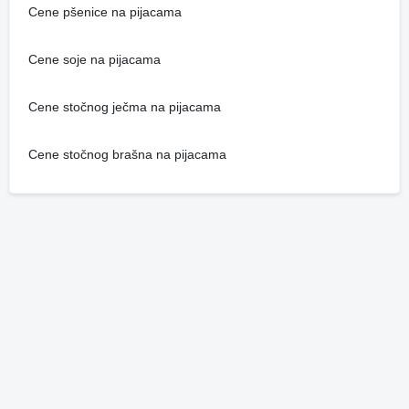
Cene pšenice na pijacama
Cene soje na pijacama
Cene stočnog ječma na pijacama
Cene stočnog brašna na pijacama