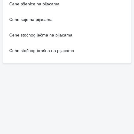
Cene pšenice na pijacama
Cene soje na pijacama
Cene stočnog ječma na pijacama
Cene stočnog brašna na pijacama