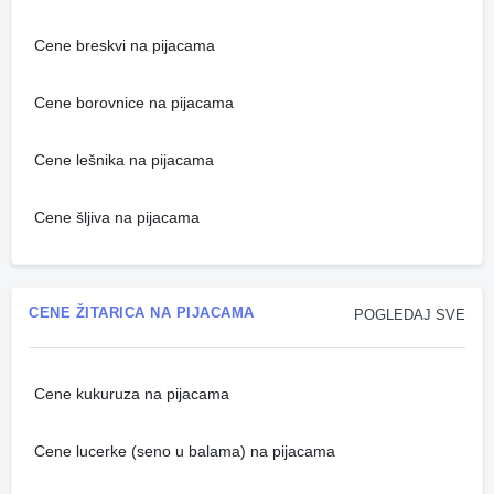
Cene breskvi na pijacama
Cene borovnice na pijacama
Cene lešnika na pijacama
Cene šljiva na pijacama
CENE ŽITARICA NA PIJACAMA
POGLEDAJ SVE
Cene kukuruza na pijacama
Cene lucerke (seno u balama) na pijacama