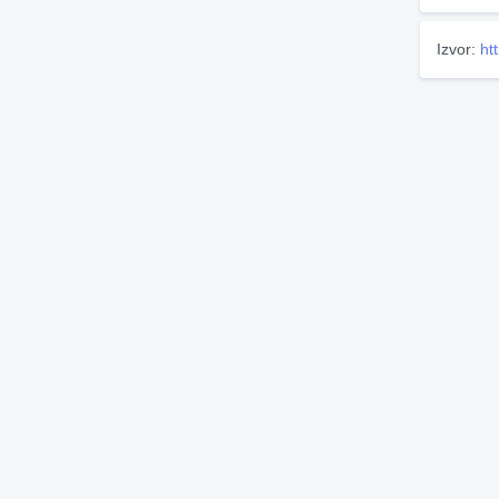
Izvor:
ht