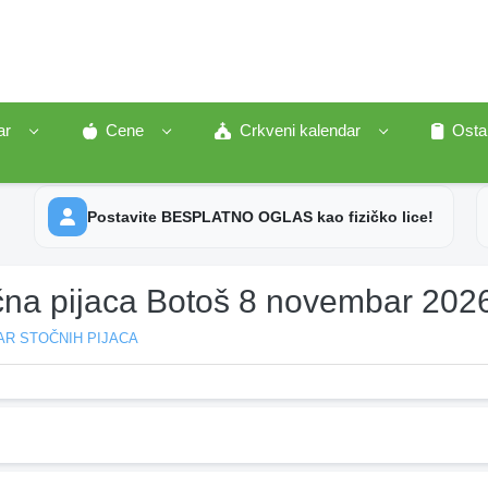
ar
Cene
Crkveni kalendar
Osta
Postavite BESPLATNO OGLAS kao fizičko lice!
čna pijaca Botoš 8 novembar 202
AR STOČNIH PIJACA