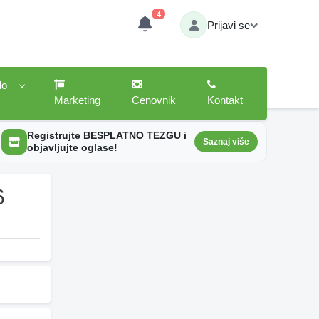
4
Prijavi se
lo
Marketing
Cenovnik
Kontakt
Registrujte BESPLATNO TEZGU i
Saznaj više
objavljujte oglase!
6