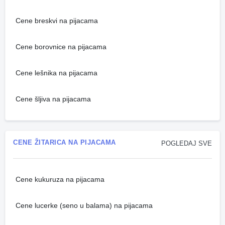
Cene breskvi na pijacama
Cene borovnice na pijacama
Cene lešnika na pijacama
Cene šljiva na pijacama
CENE ŽITARICA NA PIJACAMA
POGLEDAJ SVE
Cene kukuruza na pijacama
Cene lucerke (seno u balama) na pijacama