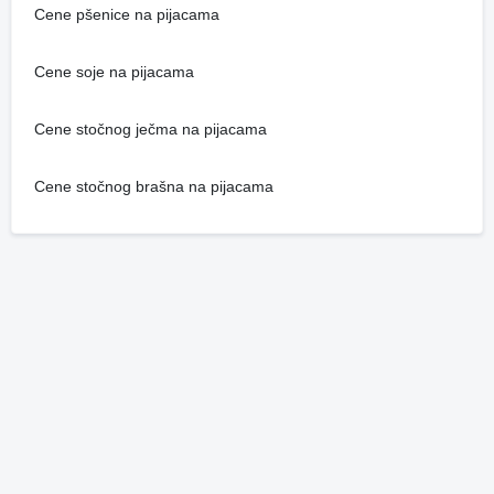
Cene pšenice na pijacama
Cene soje na pijacama
Cene stočnog ječma na pijacama
Cene stočnog brašna na pijacama