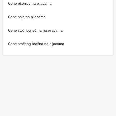
Cene pšenice na pijacama
Cene soje na pijacama
Cene stočnog ječma na pijacama
Cene stočnog brašna na pijacama