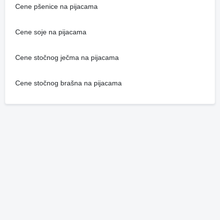
Cene pšenice na pijacama
Cene soje na pijacama
Cene stočnog ječma na pijacama
Cene stočnog brašna na pijacama