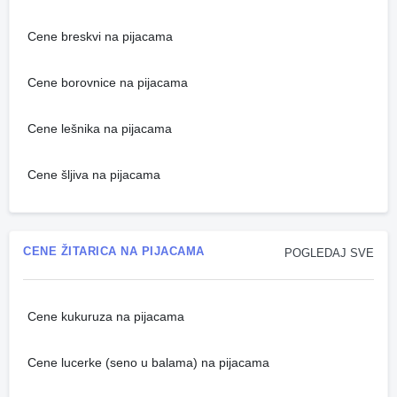
Cene breskvi na pijacama
Cene borovnice na pijacama
Cene lešnika na pijacama
Cene šljiva na pijacama
CENE ŽITARICA NA PIJACAMA
POGLEDAJ SVE
Cene kukuruza na pijacama
Cene lucerke (seno u balama) na pijacama