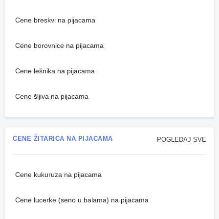
Cene breskvi na pijacama
Cene borovnice na pijacama
Cene lešnika na pijacama
Cene šljiva na pijacama
CENE ŽITARICA NA PIJACAMA
POGLEDAJ SVE
Cene kukuruza na pijacama
Cene lucerke (seno u balama) na pijacama