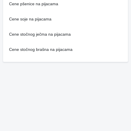
Cene pšenice na pijacama
Cene soje na pijacama
Cene stočnog ječma na pijacama
Cene stočnog brašna na pijacama