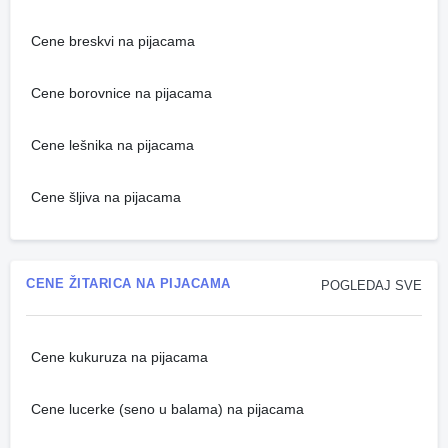
Cene breskvi na pijacama
Cene borovnice na pijacama
Cene lešnika na pijacama
Cene šljiva na pijacama
CENE ŽITARICA NA PIJACAMA
POGLEDAJ SVE
Cene kukuruza na pijacama
Cene lucerke (seno u balama) na pijacama