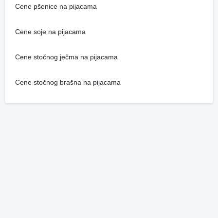
Cene pšenice na pijacama
Cene soje na pijacama
Cene stočnog ječma na pijacama
Cene stočnog brašna na pijacama