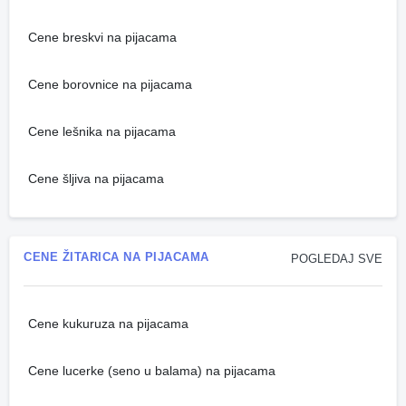
Cene breskvi na pijacama
Cene borovnice na pijacama
Cene lešnika na pijacama
Cene šljiva na pijacama
CENE ŽITARICA NA PIJACAMA
POGLEDAJ SVE
Cene kukuruza na pijacama
Cene lucerke (seno u balama) na pijacama