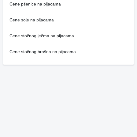
Cene pšenice na pijacama
Cene soje na pijacama
Cene stočnog ječma na pijacama
Cene stočnog brašna na pijacama